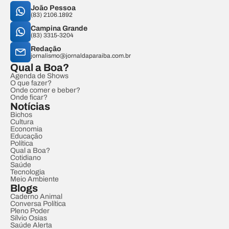
João Pessoa
(83) 2106.1892
Campina Grande
(83) 3315-3204
Redação
jornalismo@jornaldaparaiba.com.br
Qual a Boa?
Agenda de Shows
O que fazer?
Onde comer e beber?
Onde ficar?
Notícias
Bichos
Cultura
Economia
Educação
Política
Qual a Boa?
Cotidiano
Saúde
Tecnologia
Meio Ambiente
Blogs
Caderno Animal
Conversa Política
Pleno Poder
Sílvio Osias
Saúde Alerta