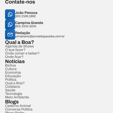
Contate-nos
João Pessoa
(83) 2106.1892
Campina Grande
(83) 3315-3204
Redação
jornalismo@jornaldaparaiba.com.br
Qual a Boa?
Agenda de Shows
O que fazer?
Onde comer e beber?
Onde ficar?
Notícias
Bichos
Cultura
Economia
Educação
Política
Qual a Boa?
Cotidiano
Saúde
Tecnologia
Meio Ambiente
Blogs
Caderno Animal
Conversa Política
Pleno Poder