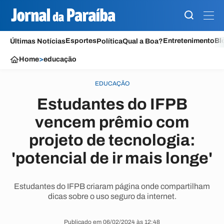
Esportes
Entretenimento
Bl
Últimas Notícias
Política
Qual a Boa?
Home
>
educação
EDUCAÇÃO
Estudantes do IFPB
vencem prêmio com
projeto de tecnologia:
'potencial de ir mais longe'
Estudantes do IFPB criaram página onde compartilham
dicas sobre o uso seguro da internet.
Publicado em 06/02/2024 às 12:48