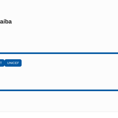
raíba
T
UNICEF