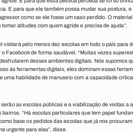
gride. E para que essa pessoa perceba se foi só brincad
ia. E para que ele também possa mudar sua postura, e 
gressor como se ele fosse um caso perdido. O material 
 tomar atitudes com quem agride e precisa de ajuda”.
et visitará pelo menos dez escolas em todo o país para 
r o Facebook de forma saudável. “Muitas vezes supere
 desfrutarem desses ambientes digitais. Nós supomos qu
sso às ferramentas digitais, eles dominam essas ferram
de uma habilidade de manuseio com a capacidade crítica
erão as escolas públicas e a viabilização de visitas a 
s bairros. “Há escolas particulares que tem papel fund
como base os pedidos das escolas que já nos procuram
a urgente para elas”, disse.