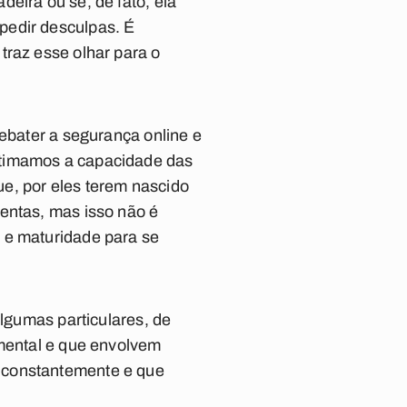
eira ou se, de fato, ela
pedir desculpas. É
traz esse olhar para o
debater a segurança online e
stimamos a capacidade das
e, por eles terem nascido
entas, mas isso não é
 e maturidade para se
algumas particulares, de
amental e que envolvem
 constantemente e que