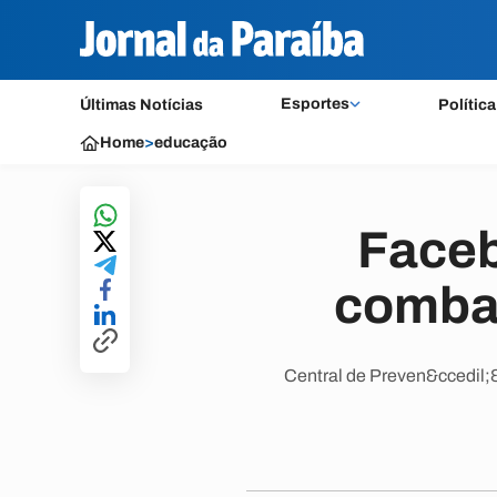
Esportes
Últimas Notícias
Política
Home
>
educação
Faceb
combat
Central de Preven&ccedil;&a