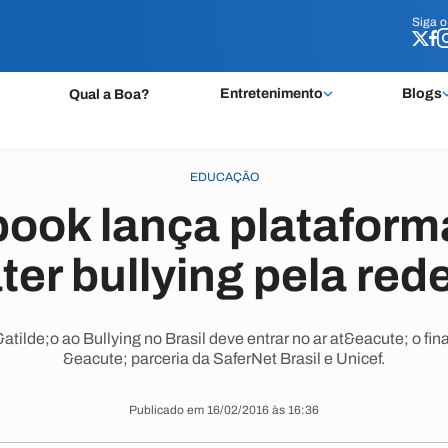
Siga 
Siga 
Entretenimento
Blogs
Qual a Boa?
EDUCAÇÃO
ook lança plataform
er bullying pela rede
tilde;o ao Bullying no Brasil deve entrar no ar at&eacute; o fina
&eacute; parceria da SaferNet Brasil e Unicef.
Publicado em 16/02/2016 às 16:36