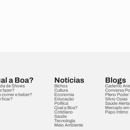
al a Boa?
Notícias
Blogs
da de Shows
Bichos
Caderno Ani
e fazer?
Cultura
Conversa Pol
 comer e beber?
Economia
Pleno Poder
 ficar?
Educação
Sílvio Osias
Política
Saúde Alerta
Qual a Boa?
Mercado em
Cotidiano
Papo Íntimo
Saúde
Tecnologia
Meio Ambiente