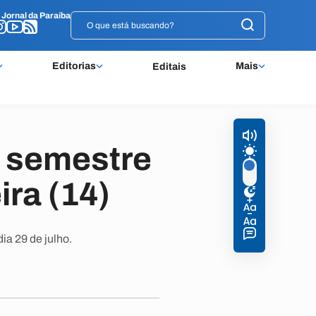
o
o
Jornal da Paraíba
Jornal da Paraíba
Editorias
Mais
Editais
º semestre
ra (14)
ia 29 de julho.