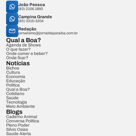
João Pessoa
(83) 2106.1892
Campina Grande
(83) 3315-3204
Redação
jornalismo@jornaldaparaiba.com.br
Qual a Boa?
Agenda de Shows
O que fazer?
Onde comer e beber?
Onde ficar?
Notícias
Bichos
Cultura
Economia
Educação
Política
Qual a Boa?
Cotidiano
Saúde
Tecnologia
Meio Ambiente
Blogs
Caderno Animal
Conversa Política
Pleno Poder
Sílvio Osias
Saúde Alerta