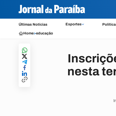
Esportes
Últimas Notícias
Política
Home
>
educação
Inscriç
nesta te
I