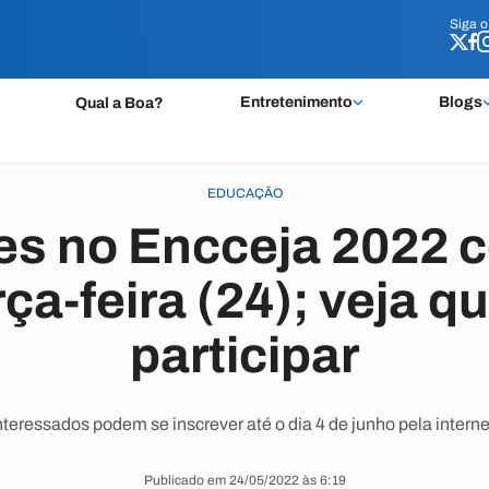
Siga 
Siga 
Entretenimento
Blogs
Qual a Boa?
EDUCAÇÃO
ões no Encceja 2022
rça-feira (24); veja 
participar
nteressados podem se inscrever até o dia 4 de junho pela interne
Publicado em 24/05/2022 às 6:19