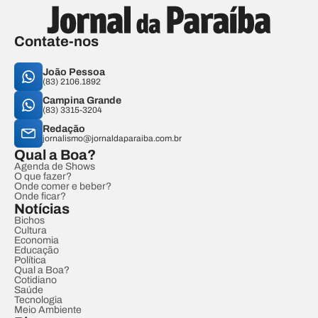
Contate-nos
João Pessoa
(83) 2106.1892
Campina Grande
(83) 3315-3204
Redação
jornalismo@jornaldaparaiba.com.br
Qual a Boa?
Agenda de Shows
O que fazer?
Onde comer e beber?
Onde ficar?
Notícias
Bichos
Cultura
Economia
Educação
Política
Qual a Boa?
Cotidiano
Saúde
Tecnologia
Meio Ambiente