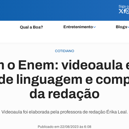
Siga 
Siga 
Entretenimento
Blogs
Qual a Boa?
COTIDIANO
 o Enem: videoaula 
de linguagem e com
da redação
Videoaula foi elaborada pela professora de redação Érika Leal.
Publicado em 22/08/2023 às 6:08