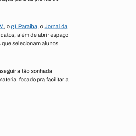
FM
, o
g1 Paraíba
,
o
Jornal da
datos, além de abrir espaço
s que selecionam alunos
nseguir a tão sonhada
erial focado pra facilitar a