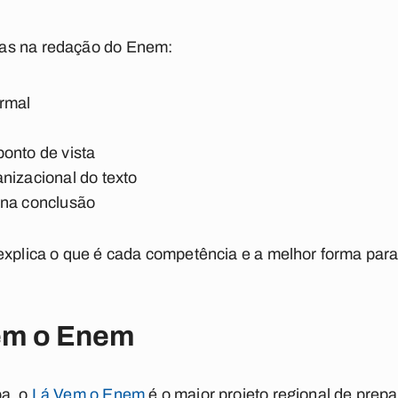
as na redação do Enem:
rmal
onto de vista
nizacional do texto
 na conclusão
 explica o que é cada competência e a melhor forma pa
Vem o Enem
ba, o
Lá Vem o Enem
é o maior projeto regional de prep