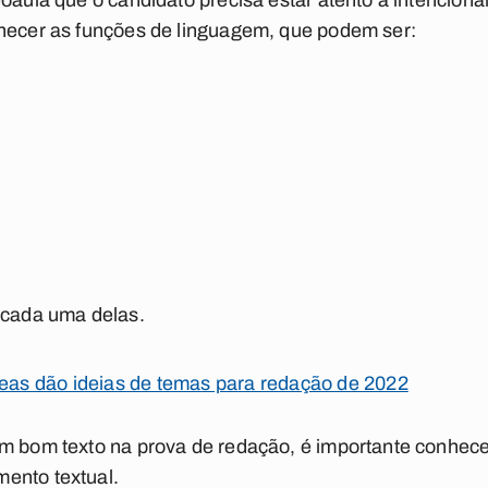
oaula que o candidato precisa estar atento à intenciona
nhecer as funções de linguagem, que podem ser:
 cada uma delas.
reas dão ideias de temas para redação de 2022
um bom texto na prova de redação, é importante conhec
ento textual.