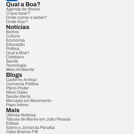
Qual a Boa?
Agenda de Shows
O que fazer?
Onde comer e beber?
Onde ficar?
Notícias
Bichos
Cultura
Economia
Educação
Política
Qual a Boa?
Cotidiano
Saúde
Tecnologia
Meio Ambiente
Blogs
Caderno Animal
Conversa Política
Pleno Poder
Sílvio Osias
Saúde Alerta
Mercado em Movimento
Papo Íntimo
Mais
Últimas Notícias
Tábuas de Marés em João Pessoa
Editais
Sobre o Jornal da Paraíba
Cabo Branco FM