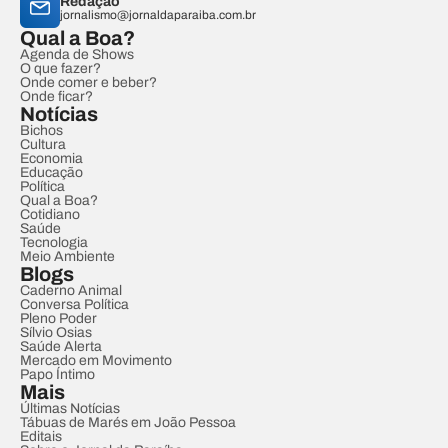
Redação
jornalismo@jornaldaparaiba.com.br
Qual a Boa?
Agenda de Shows
O que fazer?
Onde comer e beber?
Onde ficar?
Notícias
Bichos
Cultura
Economia
Educação
Política
Qual a Boa?
Cotidiano
Saúde
Tecnologia
Meio Ambiente
Blogs
Caderno Animal
Conversa Política
Pleno Poder
Sílvio Osias
Saúde Alerta
Mercado em Movimento
Papo Íntimo
Mais
Últimas Notícias
Tábuas de Marés em João Pessoa
Editais