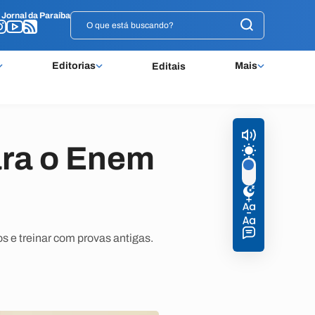
o
o
Jornal da Paraíba
Jornal da Paraíba
Editorias
Mais
Editais
ara o Enem
s e treinar com provas antigas.