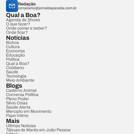
Redação
jornalismo@jornaldaparaiba.com.br
Qual a Boa?
Agenda de Shows
O que fazer?
Onde comer e beber?
Onde ficar?
Notícias
Bichos
Cultura
Economia
Educação
Política
Qual a Boa?
Cotidiano
Saúde
Tecnologia
Meio Ambiente
Blogs
Caderno Animal
Conversa Política
Pleno Poder
Sílvio Osias
Saúde Alerta
Mercado em Movimento
Papo Íntimo
Mais
Últimas Notícias
Tábuas de Marés em João Pessoa