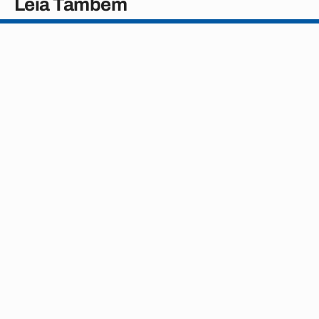
Leia Também