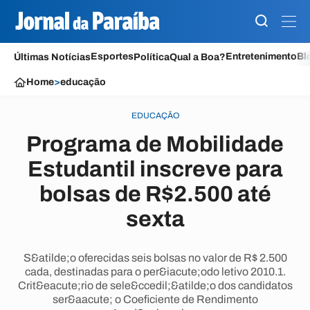
Esportes
Entretenimento
Bl
Últimas Notícias
Política
Qual a Boa?
Home
>
educação
EDUCAÇÃO
Programa de Mobilidade
Estudantil inscreve para
bolsas de R$2.500 até
sexta
S&atilde;o oferecidas seis bolsas no valor de R$ 2.500
cada, destinadas para o per&iacute;odo letivo 2010.1.
Crit&eacute;rio de sele&ccedil;&atilde;o dos candidatos
ser&aacute; o Coeficiente de Rendimento