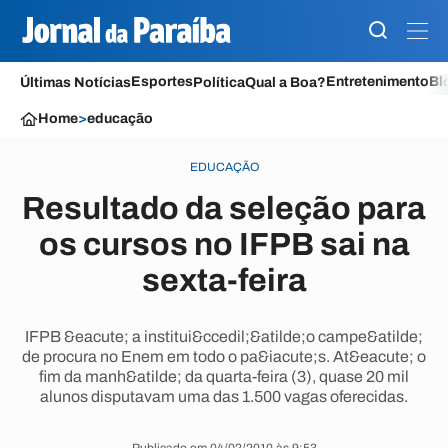
Esportes
Entretenimento
Bl
Últimas Notícias
Política
Qual a Boa?
Home
>
educação
EDUCAÇÃO
Resultado da seleção para
os cursos no IFPB sai na
sexta-feira
IFPB &eacute; a institui&ccedil;&atilde;o campe&atilde;
de procura no Enem em todo o pa&iacute;s. At&eacute; o
fim da manh&atilde; da quarta-feira (3), quase 20 mil
alunos disputavam uma das 1.500 vagas oferecidas.