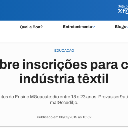
Siga 
Siga 
Entretenimento
Blogs
Qual a Boa?
EDUCAÇÃO
bre inscrições para 
indústria têxtil
tes do Ensino M&eacute;dio entre 18 e 23 anos. Provas ser&atil
mar&ccedil;o.
Publicado em 06/03/2015 às 15:52