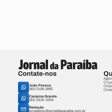
Contate-nos
Qu
Agen
O qu
João Pessoa
Onde
(83) 2106.1892
Onde
Campina Grande
(83) 3315-3204
Redação
jornalismo@jornaldaparaiba.com.br