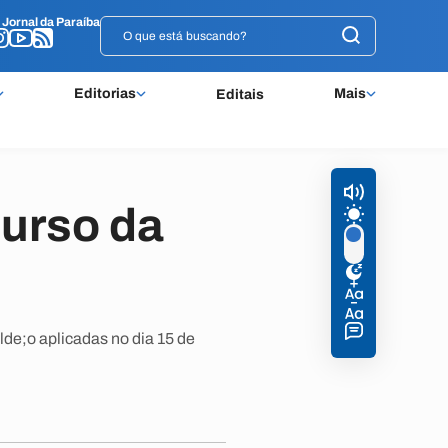
o
o
Jornal da Paraíba
Jornal da Paraíba
Editorias
Mais
Editais
curso da
de;o aplicadas no dia 15 de