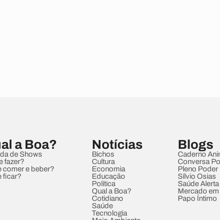
al a Boa?
Notícias
Blogs
da de Shows
Bichos
Caderno Ani
e fazer?
Cultura
Conversa Pol
 comer e beber?
Economia
Pleno Poder
 ficar?
Educação
Sílvio Osias
Política
Saúde Alerta
Qual a Boa?
Mercado em
Cotidiano
Papo Íntimo
Saúde
Tecnologia