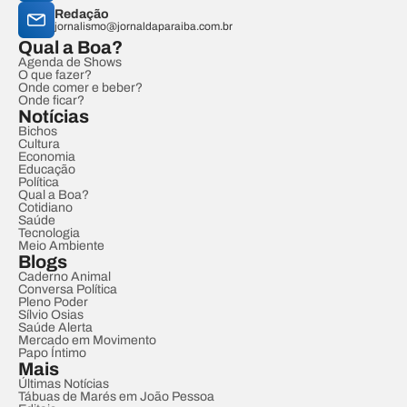
Redação
jornalismo@jornaldaparaiba.com.br
Qual a Boa?
Agenda de Shows
O que fazer?
Onde comer e beber?
Onde ficar?
Notícias
Bichos
Cultura
Economia
Educação
Política
Qual a Boa?
Cotidiano
Saúde
Tecnologia
Meio Ambiente
Blogs
Caderno Animal
Conversa Política
Pleno Poder
Sílvio Osias
Saúde Alerta
Mercado em Movimento
Papo Íntimo
Mais
Últimas Notícias
Tábuas de Marés em João Pessoa