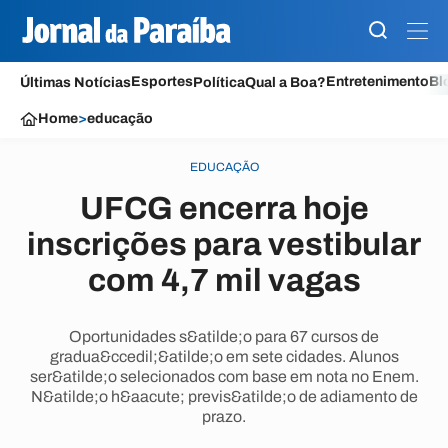
Esportes
Entretenimento
Bl
Últimas Notícias
Política
Qual a Boa?
Home
>
educação
EDUCAÇÃO
UFCG encerra hoje
inscrições para vestibular
com 4,7 mil vagas
Oportunidades s&atilde;o para 67 cursos de
gradua&ccedil;&atilde;o em sete cidades. Alunos
ser&atilde;o selecionados com base em nota no Enem.
N&atilde;o h&aacute; previs&atilde;o de adiamento de
prazo.