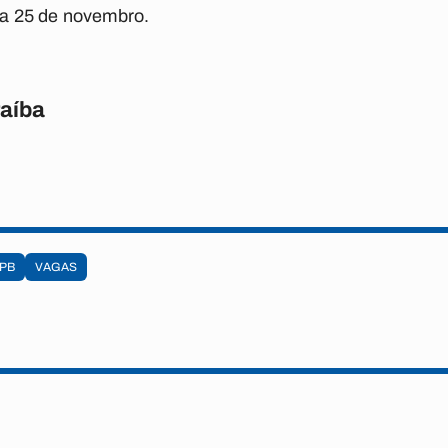
dia 25 de novembro.
raíba
PB
VAGAS