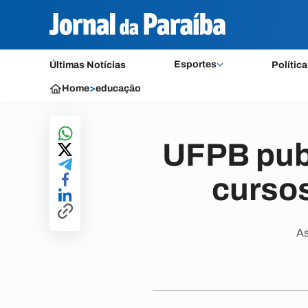
Esportes
Últimas Notícias
Política
Home
>
educação
UFPB publ
cursos
As