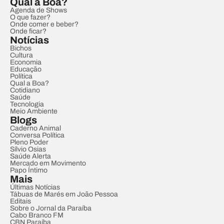
Qual a Boa?
Agenda de Shows
O que fazer?
Onde comer e beber?
Onde ficar?
Notícias
Bichos
Cultura
Economia
Educação
Política
Qual a Boa?
Cotidiano
Saúde
Tecnologia
Meio Ambiente
Blogs
Caderno Animal
Conversa Política
Pleno Poder
Sílvio Osias
Saúde Alerta
Mercado em Movimento
Papo Íntimo
Mais
Últimas Notícias
Tábuas de Marés em João Pessoa
Editais
Sobre o Jornal da Paraíba
Cabo Branco FM
CBN Paraíba