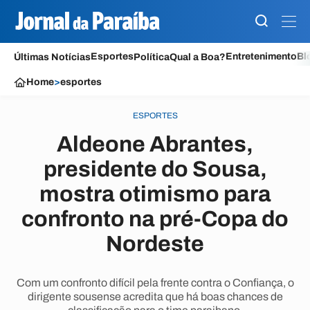
Esportes
Entretenimento
Bl
Últimas Notícias
Política
Qual a Boa?
Home
>
esportes
ESPORTES
Aldeone Abrantes,
presidente do Sousa,
mostra otimismo para
confronto na pré-Copa do
Nordeste
Com um confronto difícil pela frente contra o Confiança, o
dirigente sousense acredita que há boas chances de