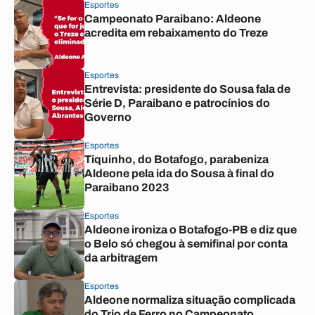
Esportes
Campeonato Paraibano: Aldeone
acredita em rebaixamento do Treze
Esportes
Entrevista: presidente do Sousa fala de
Série D, Paraibano e patrocínios do
Governo
Esportes
Tiquinho, do Botafogo, parabeniza
Aldeone pela ida do Sousa à final do
Paraibano 2023
Esportes
Aldeone ironiza o Botafogo-PB e diz que
o Belo só chegou à semifinal por conta
da arbitragem
Esportes
Aldeone normaliza situação complicada
do Trio de Ferro no Campeonato