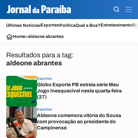
Esportes
Entretenimento
Bl
Últimas Notícias
Política
Qual a Boa?
Home
>
aldeone abrantes
Resultados para a tag:
aldeone abrantes
Esportes
Globo Esporte PB estreia série Meu
Jogo Inesquecível nesta quarta-feira
(27)
Esportes
Aldeone comemora vitória do Sousa
com provocação ao presidente do
Campinense