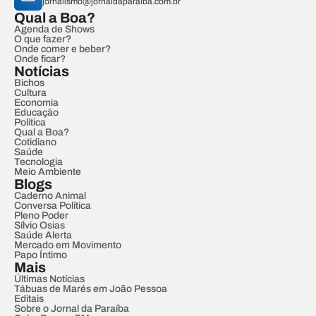
jornalismo@jornaldaparaiba.com.br
Qual a Boa?
Agenda de Shows
O que fazer?
Onde comer e beber?
Onde ficar?
Notícias
Bichos
Cultura
Economia
Educação
Política
Qual a Boa?
Cotidiano
Saúde
Tecnologia
Meio Ambiente
Blogs
Caderno Animal
Conversa Política
Pleno Poder
Sílvio Osias
Saúde Alerta
Mercado em Movimento
Papo Íntimo
Mais
Últimas Notícias
Tábuas de Marés em João Pessoa
Editais
Sobre o Jornal da Paraíba