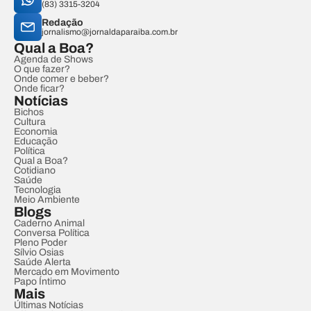
(83) 3315-3204
Redação
jornalismo@jornaldaparaiba.com.br
Qual a Boa?
Agenda de Shows
O que fazer?
Onde comer e beber?
Onde ficar?
Notícias
Bichos
Cultura
Economia
Educação
Política
Qual a Boa?
Cotidiano
Saúde
Tecnologia
Meio Ambiente
Blogs
Caderno Animal
Conversa Política
Pleno Poder
Sílvio Osias
Saúde Alerta
Mercado em Movimento
Papo Íntimo
Mais
Últimas Notícias