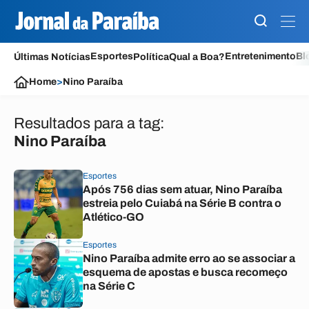
Esportes
Entretenimento
Bl
Últimas Notícias
Política
Qual a Boa?
Home
>
Nino Paraíba
Resultados para a tag:
Nino Paraíba
Esportes
Após 756 dias sem atuar, Nino Paraíba
estreia pelo Cuiabá na Série B contra o
Atlético-GO
Esportes
Nino Paraíba admite erro ao se associar a
esquema de apostas e busca recomeço
na Série C