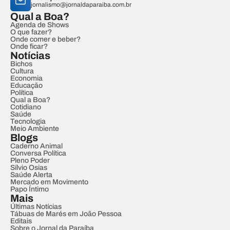
jornalismo@jornaldaparaiba.com.br
Qual a Boa?
Agenda de Shows
O que fazer?
Onde comer e beber?
Onde ficar?
Notícias
Bichos
Cultura
Economia
Educação
Política
Qual a Boa?
Cotidiano
Saúde
Tecnologia
Meio Ambiente
Blogs
Caderno Animal
Conversa Política
Pleno Poder
Sílvio Osias
Saúde Alerta
Mercado em Movimento
Papo Íntimo
Mais
Últimas Notícias
Tábuas de Marés em João Pessoa
Editais
Sobre o Jornal da Paraíba