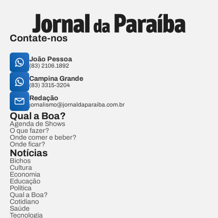
Contate-nos
João Pessoa
(83) 2106.1892
Campina Grande
(83) 3315-3204
Redação
jornalismo@jornaldaparaiba.com.br
Qual a Boa?
Agenda de Shows
O que fazer?
Onde comer e beber?
Onde ficar?
Notícias
Bichos
Cultura
Economia
Educação
Política
Qual a Boa?
Cotidiano
Saúde
Tecnologia