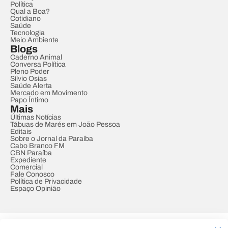
Política
Qual a Boa?
Cotidiano
Saúde
Tecnologia
Meio Ambiente
Blogs
Caderno Animal
Conversa Política
Pleno Poder
Sílvio Osias
Saúde Alerta
Mercado em Movimento
Papo Íntimo
Mais
Últimas Notícias
Tábuas de Marés em João Pessoa
Editais
Sobre o Jornal da Paraíba
Cabo Branco FM
CBN Paraíba
Expediente
Comercial
Fale Conosco
Política de Privacidade
Espaço Opinião
© REDE PARAÍBA DE COMUNICAÇÃO