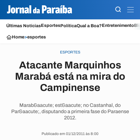
Esportes
Entretenimento
Bl
Últimas Notícias
Política
Qual a Boa?
Home
>
esportes
ESPORTES
Atacante Marquinhos
Marabá está na mira do
Campinense
Marab&aacute; est&aacute; no Castanhal, do
Par&aacute;, disputando a primeira fase do Paraense
2012.
Publicado em 01/12/2011 às 8:00