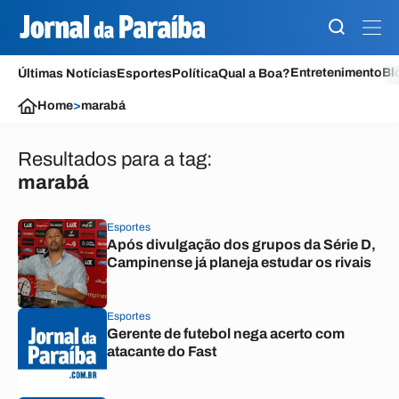
Entretenimento
Bl
Últimas Notícias
Esportes
Política
Qual a Boa?
Home
>
marabá
Resultados para a tag:
marabá
Esportes
Após divulgação dos grupos da Série D,
Campinense já planeja estudar os rivais
Esportes
Gerente de futebol nega acerto com
atacante do Fast