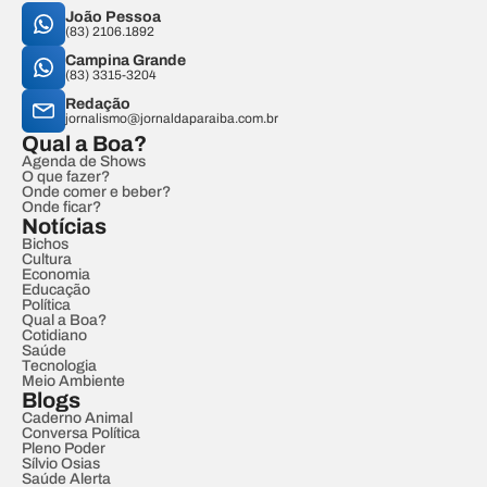
João Pessoa
(83) 2106.1892
Campina Grande
(83) 3315-3204
Redação
jornalismo@jornaldaparaiba.com.br
Qual a Boa?
Agenda de Shows
O que fazer?
Onde comer e beber?
Onde ficar?
Notícias
Bichos
Cultura
Economia
Educação
Política
Qual a Boa?
Cotidiano
Saúde
Tecnologia
Meio Ambiente
Blogs
Caderno Animal
Conversa Política
Pleno Poder
Sílvio Osias
Saúde Alerta