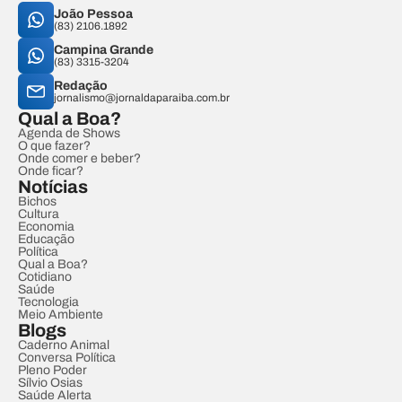
João Pessoa
(83) 2106.1892
Campina Grande
(83) 3315-3204
Redação
jornalismo@jornaldaparaiba.com.br
Qual a Boa?
Agenda de Shows
O que fazer?
Onde comer e beber?
Onde ficar?
Notícias
Bichos
Cultura
Economia
Educação
Política
Qual a Boa?
Cotidiano
Saúde
Tecnologia
Meio Ambiente
Blogs
Caderno Animal
Conversa Política
Pleno Poder
Sílvio Osias
Saúde Alerta