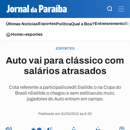
Esportes
Entretenimento
Bl
Últimas Notícias
Política
Qual a Boa?
Home
>
esportes
ESPORTES
Auto vai para clássico com
salários atrasados
Cota referente a participa&ccedil;&atilde;o na Copa do
Brasil n&atilde;o chegou e sem est&iacute;mulo,
jogadores do Auto entram em campo.
Publicado em 31/03/2012 às 6:30