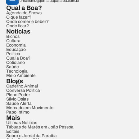
jornalismo@jornaldaparaiba.com.br
Qual a Boa?
Agenda de Shows
O que fazer?
Onde comer e beber?
Onde ficar?
Notícias
Bichos
Cultura
Economia
Educação
Política
Qual a Boa?
Cotidiano
Saúde
Tecnologia
Meio Ambiente
Blogs
Caderno Animal
Conversa Política
Pleno Poder
Sílvio Osias
Saúde Alerta
Mercado em Movimento
Papo Íntimo
Mais
Últimas Notícias
Tábuas de Marés em João Pessoa
Editais
Sobre o Jornal da Paraíba