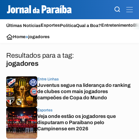
Esportes
Entretenimento
Bl
Últimas Notícias
Política
Qual a Boa?
Home
>
jogadores
Resultados para a tag:
jogadores
Entre Linhas
Juventus segue na liderança do ranking
de clubes com mais jogadores
campeões de Copa do Mundo
Esportes
Veja onde estão os jogadores que
disputaram o Paraibano pelo
Campinense em 2026