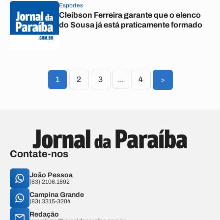
Esportes
Cleibson Ferreira garante que o elenco
do Sousa já está praticamente formado
1
2
3
...
4
>
Contate-nos
João Pessoa
(83) 2106.1892
Campina Grande
(83) 3315-3204
Redação