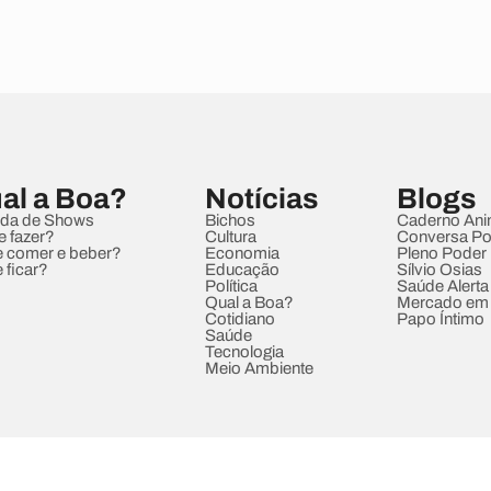
al a Boa?
Notícias
Blogs
da de Shows
Bichos
Caderno Ani
e fazer?
Cultura
Conversa Pol
 comer e beber?
Economia
Pleno Poder
 ficar?
Educação
Sílvio Osias
Política
Saúde Alerta
Qual a Boa?
Mercado em
Cotidiano
Papo Íntimo
Saúde
Tecnologia
Meio Ambiente