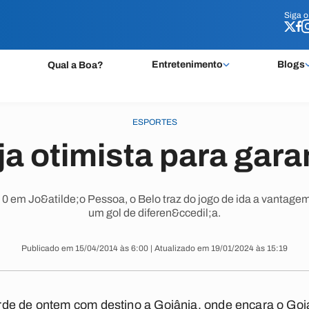
Siga 
Siga 
Entretenimento
Blogs
Qual a Boa?
ESPORTES
ja otimista para gara
a 0 em Jo&atilde;o Pessoa, o Belo traz do jogo de ida a vantage
um gol de diferen&ccedil;a.
Publicado em 15/04/2014 às 6:00 | Atualizado em 19/01/2024 às 15:19
de de ontem com destino a Goiânia, onde encara o Goiá