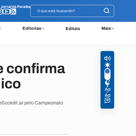
o
o
Jornal da Paraíba
Jornal da Paraíba
Editorias
Mais
Editais
e confirma
ico
me&ccedil;ar pelo Campeonato