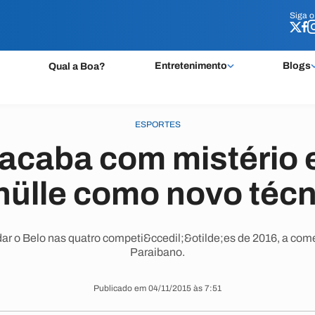
Siga 
Siga 
Entretenimento
Blogs
Qual a Boa?
ESPORTES
acaba com mistério 
hülle como novo técn
ar o Belo nas quatro competi&ccedil;&otilde;es de 2016, a co
Paraibano.
Publicado em 04/11/2015 às 7:51