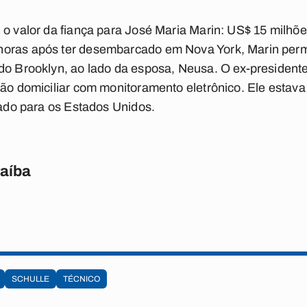
 o valor da fiança para José Maria Marin: US$ 15 milhõ
horas após ter desembarcado em Nova York, Marin per
 do Brooklyn, ao lado da esposa, Neusa. O ex-president
são domiciliar com monitoramento eletrônico. Ele estav
itado para os Estados Unidos.
raíba
SCHULLE
TÉCNICO