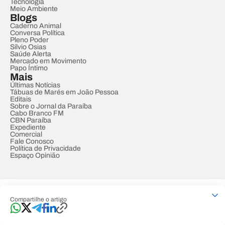
Tecnologia
Meio Ambiente
Blogs
Caderno Animal
Conversa Política
Pleno Poder
Sílvio Osias
Saúde Alerta
Mercado em Movimento
Papo Íntimo
Mais
Últimas Notícias
Tábuas de Marés em João Pessoa
Editais
Sobre o Jornal da Paraíba
Cabo Branco FM
CBN Paraíba
Expediente
Comercial
Fale Conosco
Política de Privacidade
Espaço Opinião
© REDE PARAÍBA DE COMUNICAÇÃO
Compartilhe o artigo
Developed by
Designed by