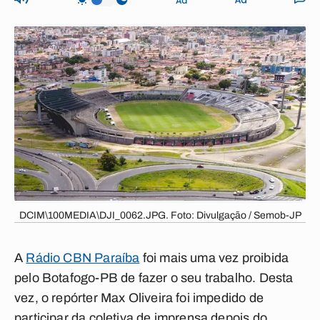
DCIM\100MEDIA\DJI_0062.JPG. Foto: Divulgação / Semob-JP
A
Rádio CBN Paraíba
foi mais uma vez proibida
pelo
Botafogo-PB
de fazer o seu trabalho. Desta
vez, o
repórter Max Oliveira
foi impedido de
participar da coletiva de imprensa depois do