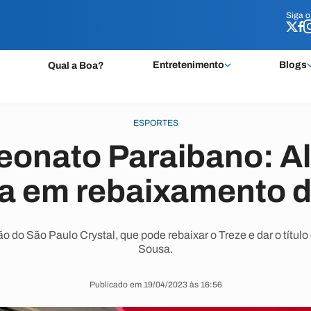
Siga 
Siga 
Entretenimento
Blogs
Qual a Boa?
ESPORTES
onato Paraibano: A
ta em rebaixamento d
o do São Paulo Crystal, que pode rebaixar o Treze e dar o tít
Sousa.
Publicado em 19/04/2023 às 16:56