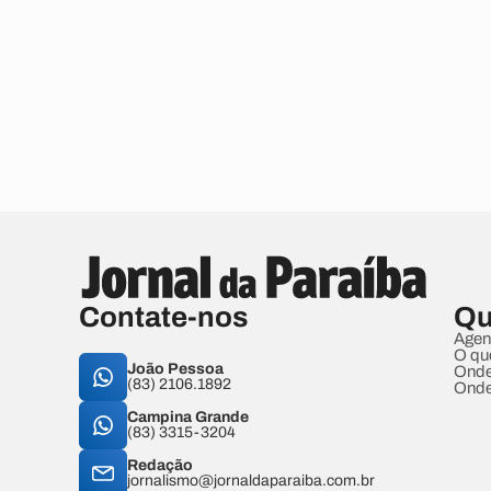
Contate-nos
Qu
Agen
O qu
João Pessoa
Onde
(83) 2106.1892
Onde
Campina Grande
(83) 3315-3204
Redação
jornalismo@jornaldaparaiba.com.br