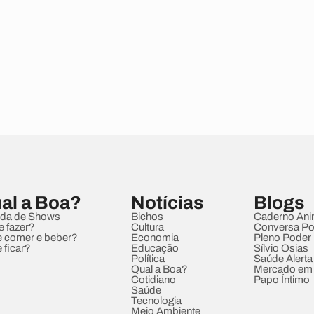
al a Boa?
Notícias
Blogs
da de Shows
Bichos
Caderno Ani
e fazer?
Cultura
Conversa Pol
 comer e beber?
Economia
Pleno Poder
 ficar?
Educação
Sílvio Osias
Política
Saúde Alerta
Qual a Boa?
Mercado em
Cotidiano
Papo Íntimo
Saúde
Tecnologia
Meio Ambiente