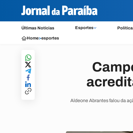
Esportes
Últimas Notícias
Política
Home
>
esportes
Campe
acredi
Aldeone Abrantes falou da açã