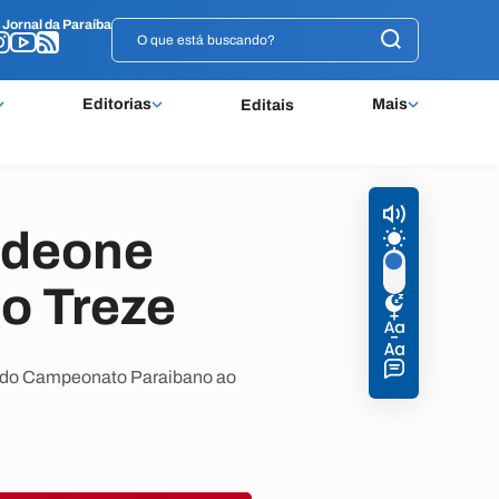
o
o
Jornal da Paraíba
Jornal da Paraíba
Editorias
Mais
Editais
ldeone
o Treze
ulo do Campeonato Paraibano ao