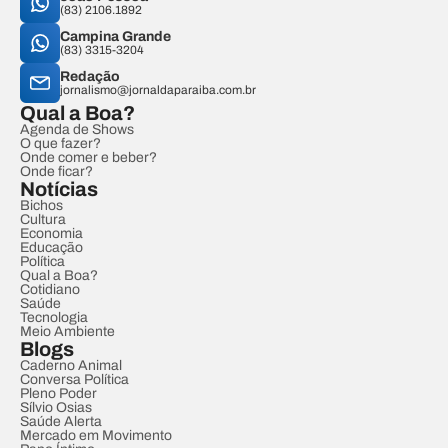
(83) 2106.1892
Campina Grande
(83) 3315-3204
Redação
jornalismo@jornaldaparaiba.com.br
Qual a Boa?
Agenda de Shows
O que fazer?
Onde comer e beber?
Onde ficar?
Notícias
Bichos
Cultura
Economia
Educação
Política
Qual a Boa?
Cotidiano
Saúde
Tecnologia
Meio Ambiente
Blogs
Caderno Animal
Conversa Política
Pleno Poder
Sílvio Osias
Saúde Alerta
Mercado em Movimento