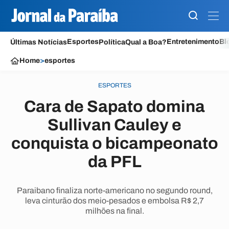
Esportes
Entretenimento
Bl
Últimas Notícias
Política
Qual a Boa?
Home
>
esportes
ESPORTES
Cara de Sapato domina
Sullivan Cauley e
conquista o bicampeonato
da PFL
Paraibano finaliza norte-americano no segundo round,
leva cinturão dos meio-pesados e embolsa R$ 2,7
milhões na final.