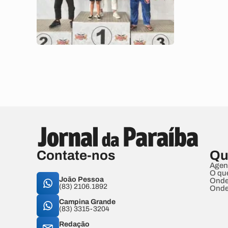
Contate-nos
Qu
Agen
O qu
João Pessoa
Onde
(83) 2106.1892
Onde
Campina Grande
(83) 3315-3204
Redação