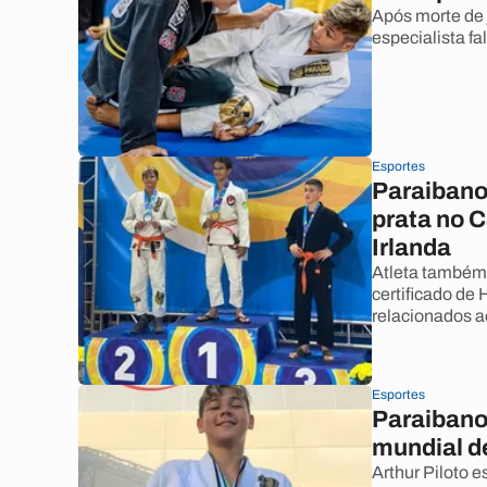
Após morte de 
especialista f
Esportes
Paraibano
prata no C
Irlanda
Atleta também 
certificado de
relacionados ao 
Esportes
Paraibano 
mundial de
Arthur Piloto e