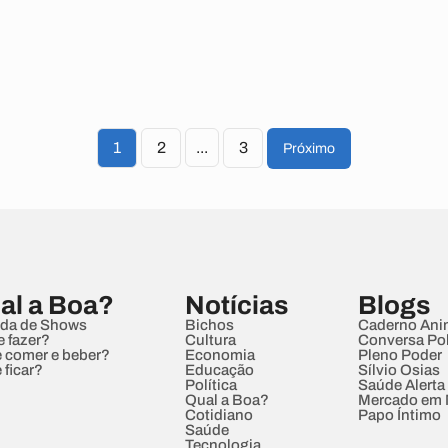
1
2
...
3
Próximo
al a Boa?
Notícias
Blogs
da de Shows
Bichos
Caderno Ani
e fazer?
Cultura
Conversa Pol
 comer e beber?
Economia
Pleno Poder
 ficar?
Educação
Sílvio Osias
Política
Saúde Alerta
Qual a Boa?
Mercado em
Cotidiano
Papo Íntimo
Saúde
Tecnologia