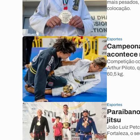
mais pesados, 
colocação.
Esportes
Campeonato
acontece 
Competição co
Arthur Piloto, 
60,5 kg.
Esportes
Paraibano 
jitsu
João Luiz Petc
Fortaleza, o 