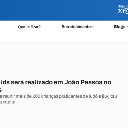
Siga 
Siga 
Entretenimento
Blogs
Qual a Boa?
Kids será realizado em João Pessoa no
s
reunir mais de 200 crianças praticantes de judô e jiu-jitsu
 capital.