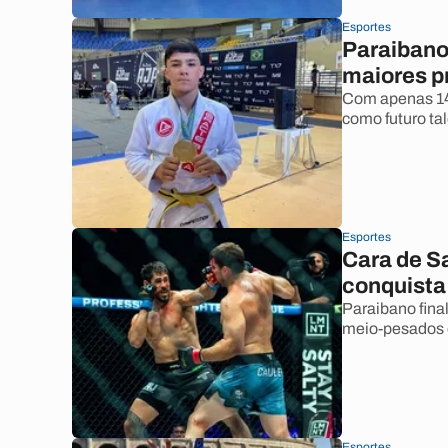
Esportes
Paraibano 
maiores p
Com apenas 14 
como futuro ta
Esportes
Cara de S
conquista
Paraibano fina
meio-pesados e
Esportes