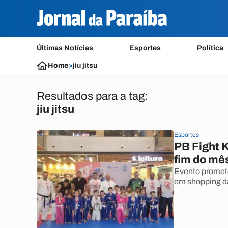
Últimas Notícias
Esportes
Política
Home
>
jiu jitsu
Resultados para a tag:
jiu jitsu
Esportes
PB Fight 
fim do mê
Evento promete 
em shopping da