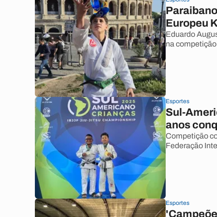
Paraibano
Europeu Ki
Eduardo August
na competição
Esportes
Sul-Americ
anos conq
Competição con
Federação Inte
Esportes
'Campeões