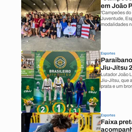
em João P
'Campeões do A
Juventude, Esp
modalidades na
Esportes
Paraibano
Jiu-Jítsu 
Lutador João L
Jiu-Jítsu, que
prata e um bro
Esportes
Faixa pret
acompanh