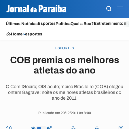
Esportes
Entretenimento
Bl
Últimas Notícias
Política
Qual a Boa?
Home
>
esportes
ESPORTES
COB premia os melhores
atletas do ano
O Comit&ecirc; Ol&iacute;mpico Brasileiro (COB) elegeu
ontem &agrave; noite os melhores atletas brasileiros do
ano de 2011.
Publicado em 20/12/2011 às 8:00