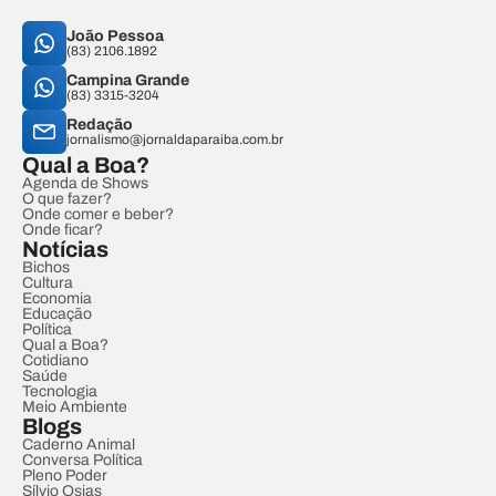
João Pessoa
(83) 2106.1892
Campina Grande
(83) 3315-3204
Redação
jornalismo@jornaldaparaiba.com.br
Qual a Boa?
Agenda de Shows
O que fazer?
Onde comer e beber?
Onde ficar?
Notícias
Bichos
Cultura
Economia
Educação
Política
Qual a Boa?
Cotidiano
Saúde
Tecnologia
Meio Ambiente
Blogs
Caderno Animal
Conversa Política
Pleno Poder
Sílvio Osias