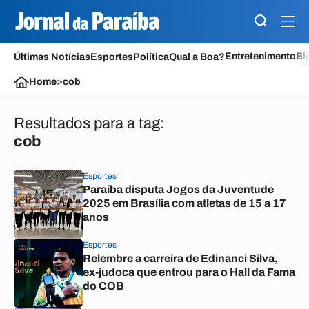
Entretenimento
Bl
Últimas Notícias
Esportes
Política
Qual a Boa?
Home
>
cob
Resultados para a tag:
cob
Esportes
Paraíba disputa Jogos da Juventude
2025 em Brasília com atletas de 15 a 17
anos
Esportes
Relembre a carreira de Edinanci Silva,
ex-judoca que entrou para o Hall da Fama
do COB