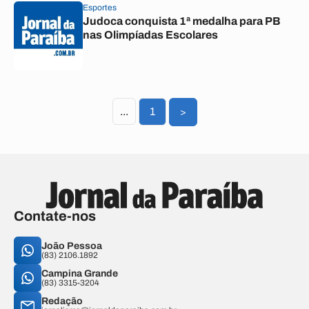
Esportes
Judoca conquista 1ª medalha para PB
nas Olimpíadas Escolares
...
1
>
Contate-nos
João Pessoa
(83) 2106.1892
Campina Grande
(83) 3315-3204
Redação