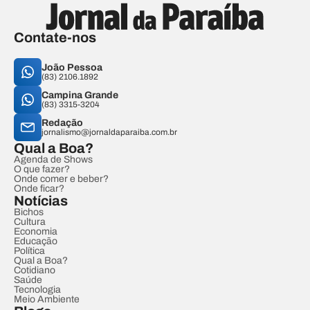
Contate-nos
João Pessoa
(83) 2106.1892
Campina Grande
(83) 3315-3204
Redação
jornalismo@jornaldaparaiba.com.br
Qual a Boa?
Agenda de Shows
O que fazer?
Onde comer e beber?
Onde ficar?
Notícias
Bichos
Cultura
Economia
Educação
Política
Qual a Boa?
Cotidiano
Saúde
Tecnologia
Meio Ambiente