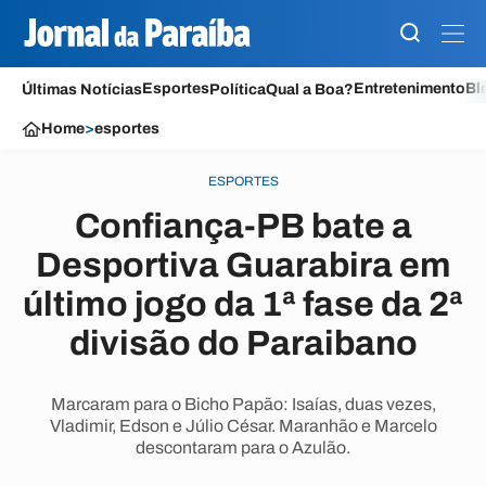
Esportes
Entretenimento
Bl
Últimas Notícias
Política
Qual a Boa?
Home
>
esportes
ESPORTES
Confiança-PB bate a
Desportiva Guarabira em
último jogo da 1ª fase da 2ª
divisão do Paraibano
Marcaram para o Bicho Papão: Isaías, duas vezes,
Vladimir, Edson e Júlio César. Maranhão e Marcelo
descontaram para o Azulão.