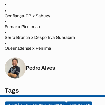
Confiança-PB
x
Sabugy
Femar
x
Picuiense
Serra Branca
x
Desportiva Guarabira
Queimadense
x
Perilima
Pedro Alves
Tags
2ª DIVISÃO DO CAMPEONATO PARAIBANO
CONFIANÇA-PB