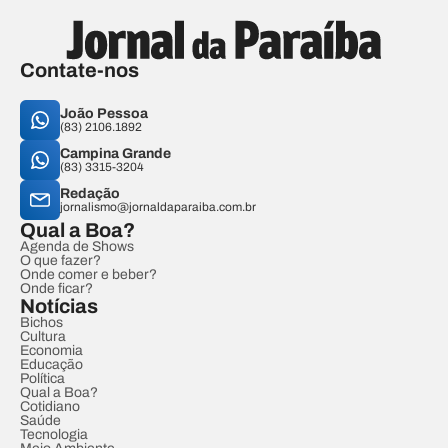
Contate-nos
João Pessoa
(83) 2106.1892
Campina Grande
(83) 3315-3204
Redação
jornalismo@jornaldaparaiba.com.br
Qual a Boa?
Agenda de Shows
O que fazer?
Onde comer e beber?
Onde ficar?
Notícias
Bichos
Cultura
Economia
Educação
Política
Qual a Boa?
Cotidiano
Saúde
Tecnologia