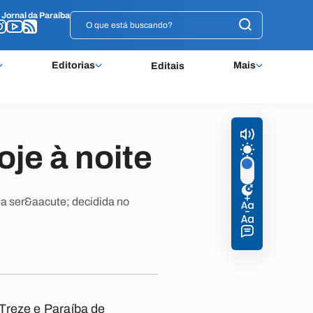
o
o
Jornal da Paraíba
Jornal da Paraíba
Editorias
Mais
Editais
je à noite
a ser&aacute; decidida no
Treze e Paraíba de