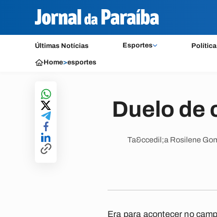
Esportes
Últimas Notícias
Política
Home
>
esportes
Duelo de 
Ta&ccedil;a Rosilene Gom
Era para acontecer no camp