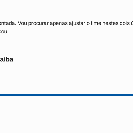
ada. Vou procurar apenas ajustar o time nestes dois ú
sou.
raíba