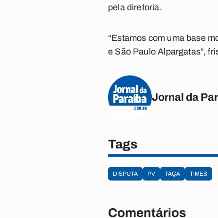
pela diretoria.
“Estamos com uma base mont
e São Paulo Alpargatas”, fri
Jornal da Pa
Tags
DISPUTA
PV
TAÇA
TIMES
Comentários