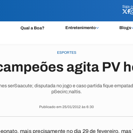
Siga 
Siga 
Entretenimento
Blogs
Qual a Boa?
ESPORTES
campeões agita PV ho
es ser&aacute; disputada no jogo e caso partida fique empatad
p&ecirc;naltis.
Publicado em 25/01/2012 às 6:30
eonato, mais precisamente no dia 29 de fevereiro, mas 