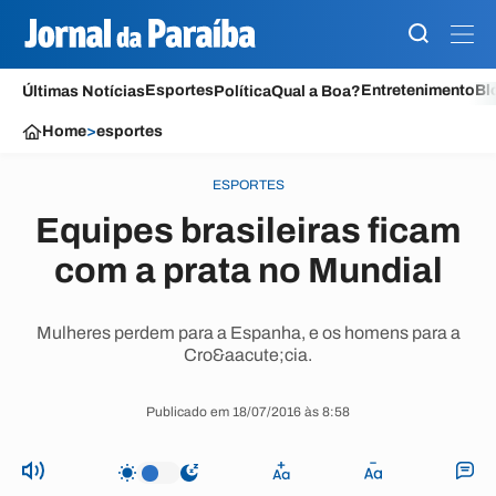
Esportes
Entretenimento
Bl
Últimas Notícias
Política
Qual a Boa?
Home
>
esportes
ESPORTES
Equipes brasileiras ficam
com a prata no Mundial
Mulheres perdem para a Espanha, e os homens para a
Cro&aacute;cia.
Publicado em 18/07/2016 às 8:58