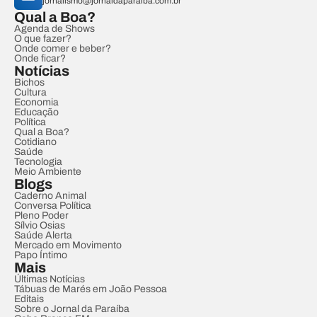
jornalismo@jornaldaparaiba.com.br
Qual a Boa?
Agenda de Shows
O que fazer?
Onde comer e beber?
Onde ficar?
Notícias
Bichos
Cultura
Economia
Educação
Política
Qual a Boa?
Cotidiano
Saúde
Tecnologia
Meio Ambiente
Blogs
Caderno Animal
Conversa Política
Pleno Poder
Sílvio Osias
Saúde Alerta
Mercado em Movimento
Papo Íntimo
Mais
Últimas Notícias
Tábuas de Marés em João Pessoa
Editais
Sobre o Jornal da Paraíba