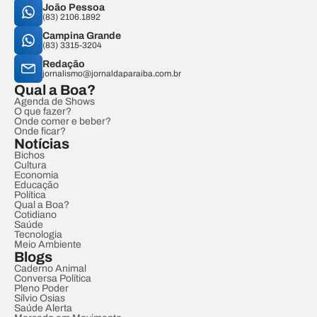
João Pessoa
(83) 2106.1892
Campina Grande
(83) 3315-3204
Redação
jornalismo@jornaldaparaiba.com.br
Qual a Boa?
Agenda de Shows
O que fazer?
Onde comer e beber?
Onde ficar?
Notícias
Bichos
Cultura
Economia
Educação
Política
Qual a Boa?
Cotidiano
Saúde
Tecnologia
Meio Ambiente
Blogs
Caderno Animal
Conversa Política
Pleno Poder
Sílvio Osias
Saúde Alerta