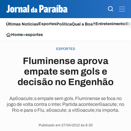
Esportes
Entretenimento
Bl
Últimas Notícias
Política
Qual a Boa?
Home
>
esportes
ESPORTES
Fluminense aprova
empate sem gols e
decisão no Engenhão
Ap&oacute;s empate sem gols, Fluminense se foca no
jogo de volta contra o Inter. Partida acontecer&aacute; no
Rio e para o Flu, s&oacute; a vit&oacute;ria importa.
Publicado em 27/04/2012 às 6:30