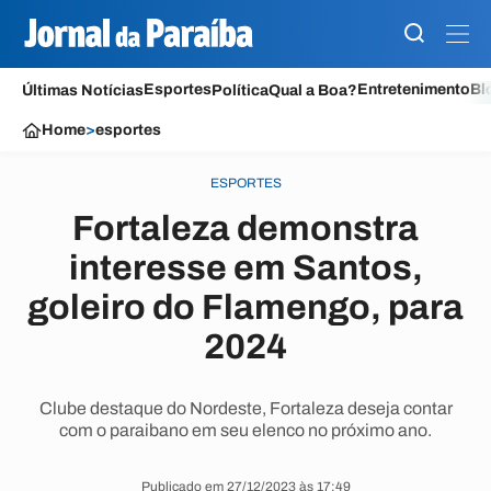
Esportes
Entretenimento
Bl
Últimas Notícias
Política
Qual a Boa?
Home
>
esportes
ESPORTES
Fortaleza demonstra
interesse em Santos,
goleiro do Flamengo, para
2024
Clube destaque do Nordeste, Fortaleza deseja contar
com o paraibano em seu elenco no próximo ano.
Publicado em 27/12/2023 às 17:49