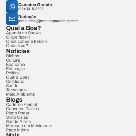
Campina Grande
(83) 3315-3204
Redação
jornalismo@jornaldaparaiba.com.br
Qual a Boa?
Agenda de Shows
O que fazer?
Onde comer e beber?
Onde ficar?
Notícias
Bichos
Cultura
Economia
Educação
Política
Qual a Boa?
Cotidiano
Saúde
Tecnologia
Meio Ambiente
Blogs
Caderno Animal
Conversa Política
Pleno Poder
Sílvio Osias
Saúde Alerta
Mercado em Movimento
Papo Íntimo
Mais