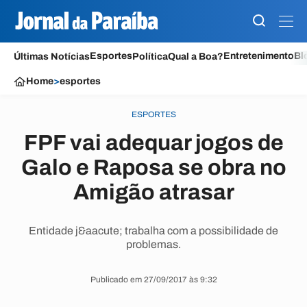
Esportes
Entretenimento
Bl
Últimas Notícias
Política
Qual a Boa?
Home
>
esportes
ESPORTES
FPF vai adequar jogos de
Galo e Raposa se obra no
Amigão atrasar
Entidade j&aacute; trabalha com a possibilidade de
problemas.
Publicado em 27/09/2017 às 9:32