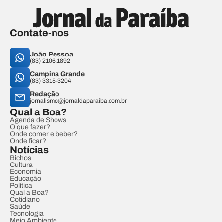
Contate-nos
João Pessoa
(83) 2106.1892
Campina Grande
(83) 3315-3204
Redação
jornalismo@jornaldaparaiba.com.br
Qual a Boa?
Agenda de Shows
O que fazer?
Onde comer e beber?
Onde ficar?
Notícias
Bichos
Cultura
Economia
Educação
Política
Qual a Boa?
Cotidiano
Saúde
Tecnologia
Meio Ambiente