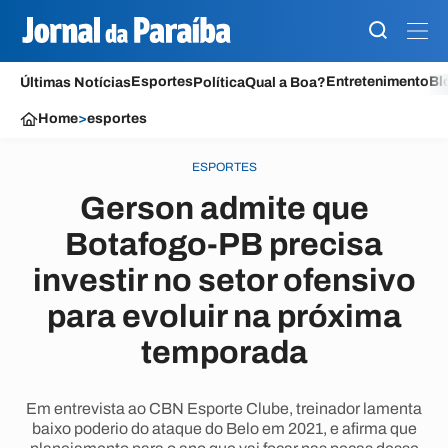
Esportes
Entretenimento
Bl
Últimas Notícias
Política
Qual a Boa?
Home
>
esportes
ESPORTES
Gerson admite que
Botafogo-PB precisa
investir no setor ofensivo
para evoluir na próxima
temporada
Em entrevista ao CBN Esporte Clube, treinador lamenta
baixo poderio do ataque do Belo em 2021, e afirma que