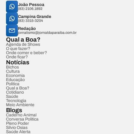
João Pessoa
(83) 2106.1892
Campina Grande
(83) 3315-3204
Redação
jornalismo@jornaldaparaiba.com.br
Qual a Boa?
Agenda de Shows
O que fazer?
Onde comer e beber?
Onde ficar?
Notícias
Bichos
Cultura
Economia
Educação
Política
Qual a Boa?
Cotidiano
Saúde
Tecnologia
Meio Ambiente
Blogs
Caderno Animal
Conversa Política
Pleno Poder
Sílvio Osias
Saúde Alerta