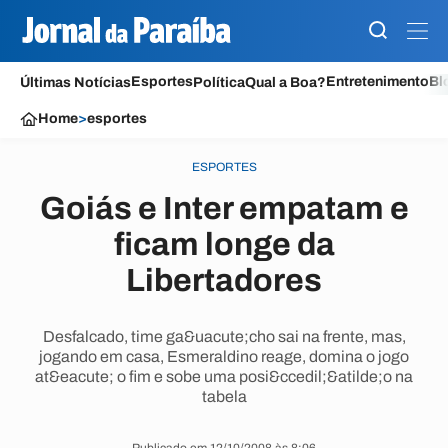
Esportes
Entretenimento
Bl
Últimas Notícias
Política
Qual a Boa?
Home
>
esportes
ESPORTES
Goiás e Inter empatam e
ficam longe da
Libertadores
Desfalcado, time ga&uacute;cho sai na frente, mas,
jogando em casa, Esmeraldino reage, domina o jogo
at&eacute; o fim e sobe uma posi&ccedil;&atilde;o na
tabela