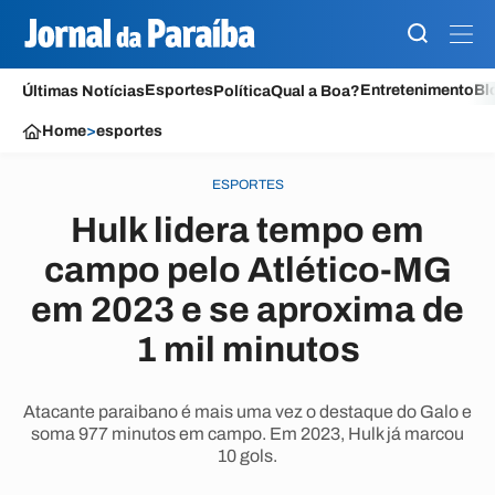
Esportes
Entretenimento
Bl
Últimas Notícias
Política
Qual a Boa?
Home
>
esportes
ESPORTES
Hulk lidera tempo em
campo pelo Atlético-MG
em 2023 e se aproxima de
1 mil minutos
Atacante paraibano é mais uma vez o destaque do Galo e
soma 977 minutos em campo. Em 2023, Hulk já marcou
10 gols.