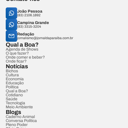
João Pessoa
(83) 2106.1892
Campina Grande
(83) 3315-3204
Redação
jornalismo@jornaldaparaiba.com.br
Qual a Boa?
Agenda de Shows
O que fazer?
Onde comer e beber?
Onde ficar?
Notícias
Bichos
Cultura
Economia
Educação
Política
Qual a Boa?
Cotidiano
Saúde
Tecnologia
Meio Ambiente
Blogs
Caderno Animal
Conversa Política
Pleno Poder