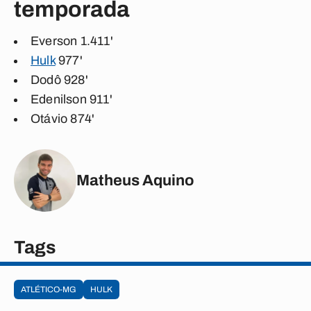
temporada
Everson 1.411'
Hulk
977'
Dodô 928'
Edenilson 911'
Otávio 874'
Matheus Aquino
Tags
ATLÉTICO-MG
HULK