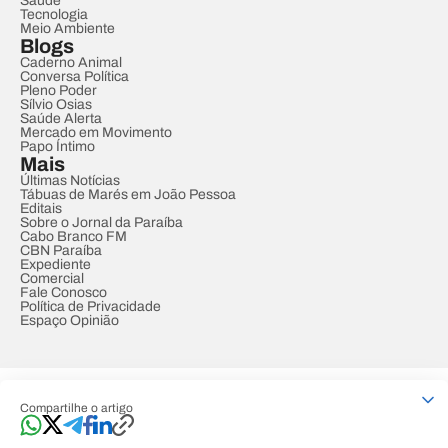
Saúde
Tecnologia
Meio Ambiente
Blogs
Caderno Animal
Conversa Política
Pleno Poder
Sílvio Osias
Saúde Alerta
Mercado em Movimento
Papo Íntimo
Mais
Últimas Notícias
Tábuas de Marés em João Pessoa
Editais
Sobre o Jornal da Paraíba
Cabo Branco FM
CBN Paraíba
Expediente
Comercial
Fale Conosco
Política de Privacidade
Espaço Opinião
© REDE PARAÍBA DE COMUNICAÇÃO
Compartilhe o artigo
Developed by
Designed by