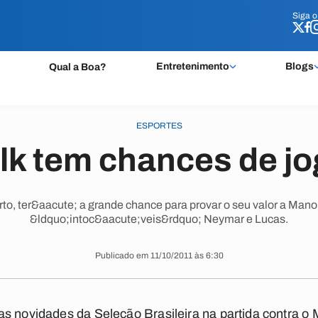
Siga 
Siga 
Entretenimento
Blogs
Qual a Boa?
ESPORTES
lk tem chances de jo
rto, ter&aacute; a grande chance para provar o seu valor a Man
&ldquo;intoc&aacute;veis&rdquo; Neymar e Lucas.
Publicado em 11/10/2011 às 6:30
s novidades da Seleção Brasileira na partida contra o