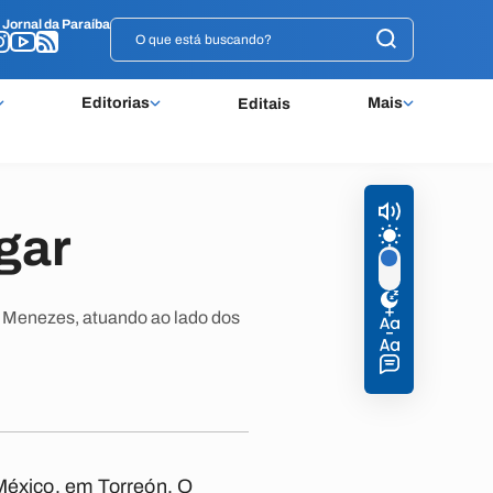
o
o
Jornal da Paraíba
Jornal da Paraíba
Editorias
Mais
Editais
gar
o Menezes, atuando ao lado dos
 México, em Torreón. O