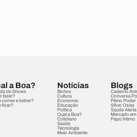
al a Boa?
Notícias
Blogs
da de Shows
Bichos
Caderno Ani
e fazer?
Cultura
Conversa Pol
 comer e beber?
Economia
Pleno Poder
 ficar?
Educação
Sílvio Osias
Política
Saúde Alerta
Qual a Boa?
Mercado em
Cotidiano
Papo Íntimo
Saúde
Tecnologia
Meio Ambiente