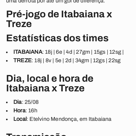
uma derrota por até um gol de diferença.
Pré-jogo de Itabaiana x
Treze
Estatísticas dos times
ITABAIANA
: 18j | 6e | 4d | 27gm | 15gs | 12sg |
TREZE
: 18j | 8v | 5e | 2d | 34gm | 12gs | 22sg
Dia, local e hora de
Itabaiana x Treze
Dia
: 25/08
Hora
: 16h
Local
: Etelvino Mendonça, em Itabaiana