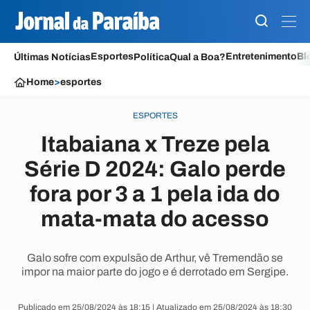
Esportes
Entretenimento
Bl
Últimas Notícias
Política
Qual a Boa?
Home
>
esportes
ESPORTES
Itabaiana x Treze pela
Série D 2024: Galo perde
fora por 3 a 1 pela ida do
mata-mata do acesso
Galo sofre com expulsão de Arthur, vê Tremendão se
impor na maior parte do jogo e é derrotado em Sergipe.
Publicado em 25/08/2024 às 18:15 | Atualizado em 25/08/2024 às 18:30