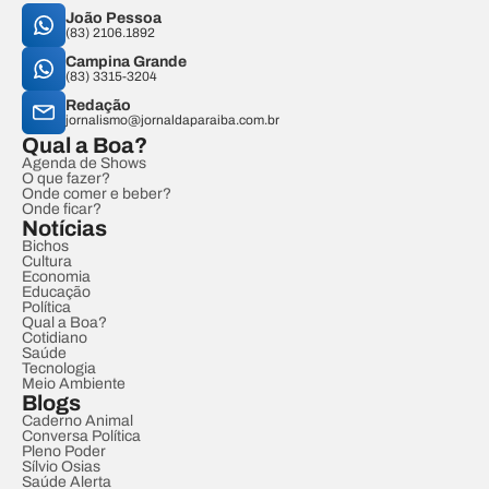
João Pessoa
(83) 2106.1892
Campina Grande
(83) 3315-3204
Redação
jornalismo@jornaldaparaiba.com.br
Qual a Boa?
Agenda de Shows
O que fazer?
Onde comer e beber?
Onde ficar?
Notícias
Bichos
Cultura
Economia
Educação
Política
Qual a Boa?
Cotidiano
Saúde
Tecnologia
Meio Ambiente
Blogs
Caderno Animal
Conversa Política
Pleno Poder
Sílvio Osias
Saúde Alerta