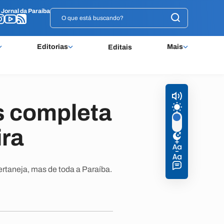
o
o
Jornal da Paraíba
Jornal da Paraíba
Editorias
Mais
Editais
s completa
ira
ertaneja, mas de toda a Paraíba.