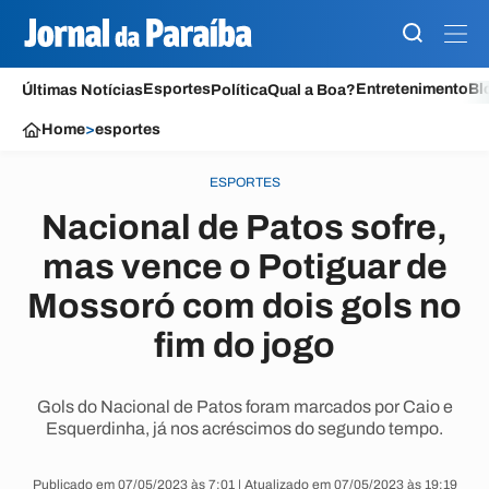
Esportes
Entretenimento
Bl
Últimas Notícias
Política
Qual a Boa?
Home
>
esportes
ESPORTES
Nacional de Patos sofre,
mas vence o Potiguar de
Mossoró com dois gols no
fim do jogo
Gols do Nacional de Patos foram marcados por Caio e
Esquerdinha, já nos acréscimos do segundo tempo.
Publicado em 07/05/2023 às 7:01 | Atualizado em 07/05/2023 às 19:19