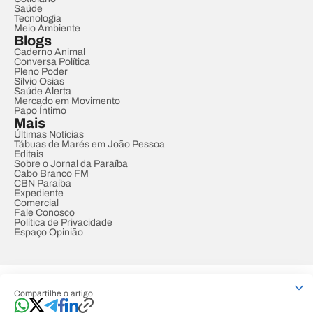
Saúde
Tecnologia
Meio Ambiente
Blogs
Caderno Animal
Conversa Política
Pleno Poder
Sílvio Osias
Saúde Alerta
Mercado em Movimento
Papo Íntimo
Mais
Últimas Notícias
Tábuas de Marés em João Pessoa
Editais
Sobre o Jornal da Paraíba
Cabo Branco FM
CBN Paraíba
Expediente
Comercial
Fale Conosco
Política de Privacidade
Espaço Opinião
© REDE PARAÍBA DE COMUNICAÇÃO
Compartilhe o artigo
Developed by
Designed by